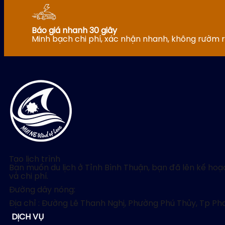
Báo giá nhanh 30 giây
Minh bạch chi phí, xác nhận nhanh, không rườm r
Tạo lịch trình
Bạn muốn du lịch ở Tỉnh Bình Thuận, bạn đã lên kế hoạc
và chi phí.
Đường dây nóng:
Địa chỉ : Đường Lê Thanh Nghị, Phường Phú Thủy, Tp Ph
DỊCH VỤ