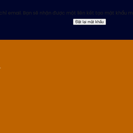
hỉ email. Bạn sẽ nhận được một liên kết tạo mật khẩu mớ
Đặt lại mật khẩu
.