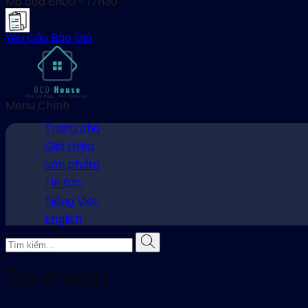
Mở cửa
8h00 - 17h30
Yêu Cầu Báo Giá
Menu Chính
Trang chủ
Giới thiệu
Sản phẩm
Tin tức
Tiếng Việt
English
Tài khoản