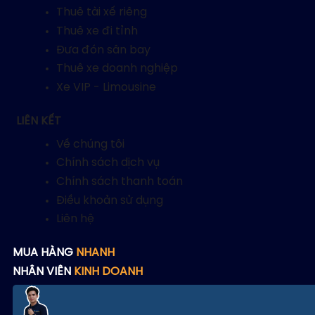
Thuê tài xế riêng
Thuê xe đi tỉnh
Đưa đón sân bay
Thuê xe doanh nghiệp
Xe VIP - Limousine
LIÊN KẾT
Về chúng tôi
Chính sách dịch vụ
Chính sách thanh toán
Điều khoản sử dụng
Liên hệ
MUA HÀNG
NHANH
NHÂN VIÊN
KINH DOANH