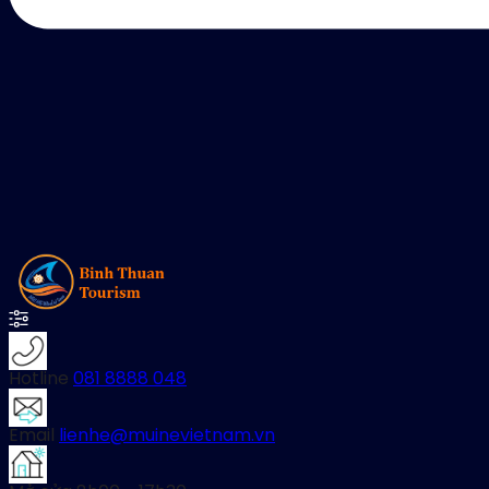
Hotline
081 8888 048
Email
lienhe@muinevietnam.vn