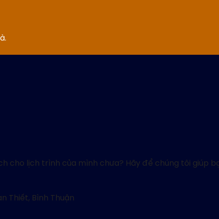
à.
h cho lịch trình của mình chưa? Hãy để chúng tôi giúp bạn
an Thiết, Bình Thuận