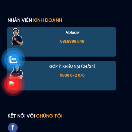
Phòng family:
Phòng family có giường tầng được đánh giá
thoải mái cho gia đình 4 người, đặc biệt hữu ích với nhóm
có trẻ nhỏ.
NHÂN VIÊN
KINH DOANH
Phòng hướng vườn:
Đây là lựa chọn có thể phù hợp với
khách thích không gian xanh, yên tĩnh và không đặt nặng
Hotline:
tầm nhìn biển.
081.8888.048
Ban công rộng:
Với hạng phòng phù hợp, ban công là
điểm cộng giúp trải nghiệm lưu trú thư thái hơn, nhất là vào
buổi chiều.
Lưu ý hạng phòng:
Đã có phản ánh về việc đặt phòng
GÓP Ý, KHIẾU NẠI (24/24)
hướng biển nhưng nhận phòng hướng vườn, vì vậy bạn nên
0888 672 676
xác nhận rõ loại phòng trên phiếu đặt và kiểm tra ngay khi
nhận phòng.
KẾT NỐI VỚI
CHÚNG TÔI