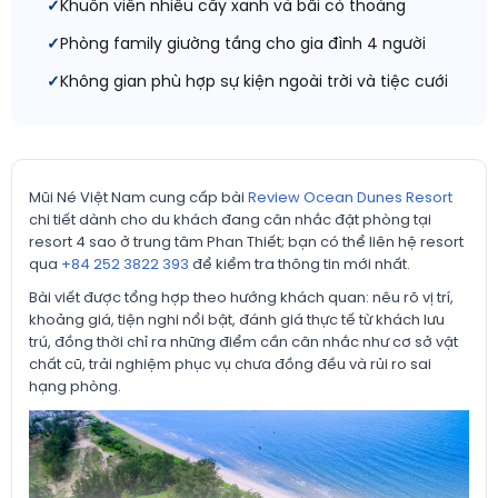
Khuôn viên nhiều cây xanh và bãi cỏ thoáng
Phòng family giường tầng cho gia đình 4 người
Không gian phù hợp sự kiện ngoài trời và tiệc cưới
Mũi Né Việt Nam cung cấp bài
Review Ocean Dunes Resort
chi tiết dành cho du khách đang cân nhắc đặt phòng tại
resort 4 sao ở trung tâm Phan Thiết; bạn có thể liên hệ resort
qua
+84 252 3822 393
để kiểm tra thông tin mới nhất.
Bài viết được tổng hợp theo hướng khách quan: nêu rõ vị trí,
khoảng giá, tiện nghi nổi bật, đánh giá thực tế từ khách lưu
trú, đồng thời chỉ ra những điểm cần cân nhắc như cơ sở vật
chất cũ, trải nghiệm phục vụ chưa đồng đều và rủi ro sai
hạng phòng.