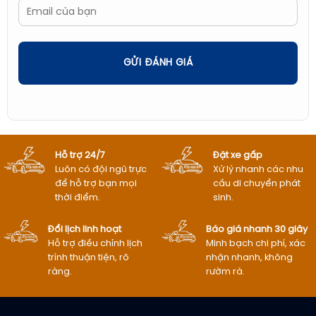
nằm ở sự cân bằng: không quá xa nhịp sinh hoạt thành phố,
nhưng vẫn có không gian xanh và khuôn viên nghỉ dưỡng.
Theo góc nhìn của
Mũi Né Việt Nam
, đây là yếu tố khiến
Ocean Dunes Resort Phan Thiết phù hợp với gia đình có trẻ
GỬI ĐÁNH GIÁ
nhỏ, nhóm khách thích dạo biển và những ai muốn có kỳ nghỉ
nhẹ nhàng trong khu nghỉ dưỡng ven biển.
Hỗ trợ 24/7
Đặt xe gấp
Luôn có đội ngũ trực
Xử lý nhanh các nhu
để hỗ trợ bạn mọi
cầu di chuyển phát
thời điểm.
sinh.
Đổi lịch linh hoạt
Báo giá nhanh 30 giây
Hỗ trợ điều chỉnh lịch
Minh bạch chi phí, xác
trình thuận tiện, rõ
nhận nhanh, không
Vị trí Ocean Dunes Resort tại 1 Tôn Đức Thắng Phan Thiết Bình Thuận
ràng.
rườm rà.
Giá phòng Ocean Dunes Resort