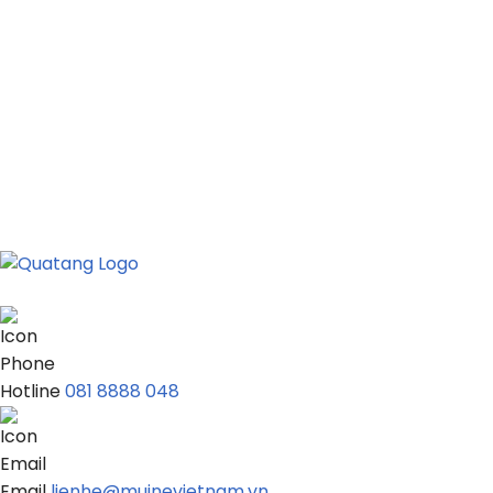
Hotline
081 8888 048
Email
lienhe@muinevietnam.vn