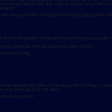
ng xu hướng thiết kế hiện đại cùng hệ thống trang thiết b
úng tôi.
nhất cho người Việt, chúng tôi luôn không ngừng phấn đấ
n được trải nghiệm những dịch vụ mà công ty cung cấp một
 nhà container, nhà lắp ghép một cách chi tiết.
hía khách hàng.
iện đại với đặc điểm chỉ có duy nhất tại Công ty chúng t
gian bảo hành dài từ 10-20 năm…
thị trường đó là: