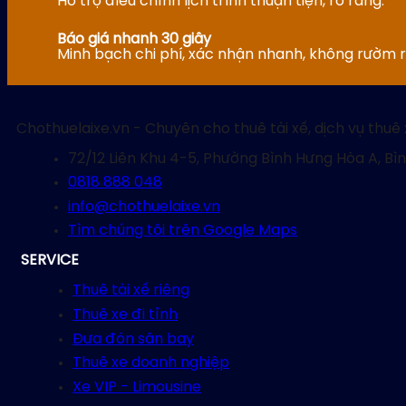
Hỗ trợ điều chỉnh lịch trình thuận tiện, rõ ràng.
Báo giá nhanh 30 giây
Minh bạch chi phí, xác nhận nhanh, không rườm r
Chothuelaixe.vn - Chuyên cho thuê tài xế, dịch vụ thuê 
72/12 Liên Khu 4-5, Phường Bình Hưng Hòa A, Bì
0818 888 048
info@chothuelaixe.vn
Tìm chúng tôi trên Google Maps
SERVICE
Thuê tài xế riêng
Thuê xe đi tỉnh
Đưa đón sân bay
Thuê xe doanh nghiệp
Xe VIP - Limousine