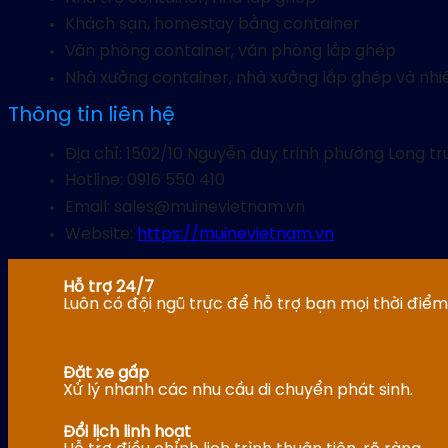
Khách sạn, homestay bằng container
Văn phòng container, văn phòng lắp ghép
Nhà xưởng container, nhà xưởng lắp ghép và nhi
Thông tin liên hệ
Địa chỉ: 1502/10 Nguyễn duy trinh phường Long t
Hotline: 0916 550 410
Email: sales@muinevietnam.vn
Website:
https://muinevietnam.vn
Hỗ trợ 24/7
Luôn có đội ngũ trực để hỗ trợ bạn mọi thời điểm
Đặt xe gấp
Xử lý nhanh các nhu cầu di chuyển phát sinh.
Đổi lịch linh hoạt