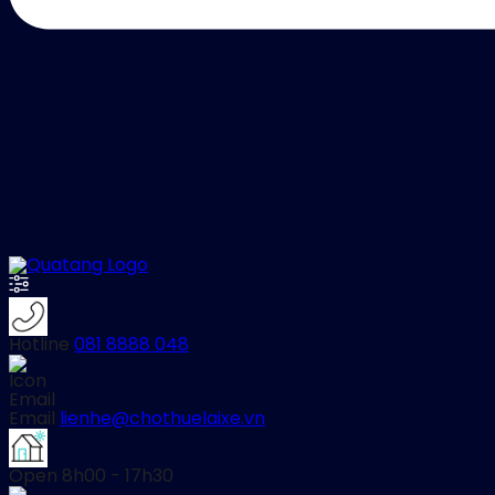
Hotline
081 8888 048
Email
lienhe@chothuelaixe.vn
Open
8h00 - 17h30