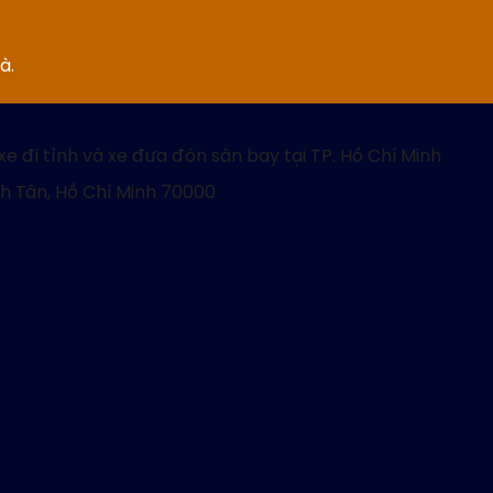
à.
xe đi tỉnh và xe đưa đón sân bay tại TP. Hồ Chí Minh
nh Tân, Hồ Chí Minh 70000