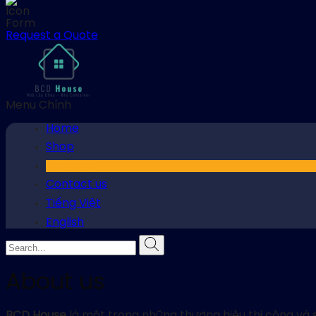
Request a Quote
Menu Chính
Home
Shop
About us
Contact us
Tiếng Việt
English
About us
BCD House
là một trong những thương hiệu thi công và s