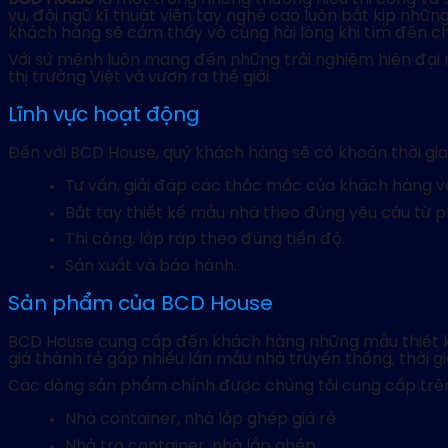
vụ, đội ngũ kĩ thuật viên tay nghề cao luôn bắt kịp nhữ
khách hàng sẽ cảm thấy vô cùng hài lòng khi tìm đến ch
Với sứ mệnh luôn mang đến những trải nghiệm hiện đại 
thị trường Việt và vươn ra thế giới.
Lĩnh vực hoạt động
Đến với BCD House, quý khách hàng sẽ có khoản thời gia
Tư vấn, giải đáp các thắc mắc của khách hàng về
Bắt tay thiết kế mẫu nhà theo đúng yêu cầu từ p
Thi công, lắp ráp theo đúng tiến độ.
Sản xuất và bảo hành.
Sản phẩm của BCD House
BCD House cung cấp đến khách hàng những mẫu thiết kế h
giá thành rẻ gấp nhiều lần mẫu nhà truyền thống, thời 
Các dòng sản phẩm chính được chúng tôi cung cấp trên 
Nhà container, nhà lắp ghép giá rẻ
Nhà trọ container, nhà lắp ghép