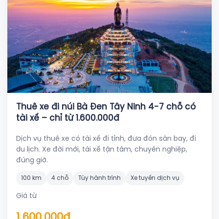
Thuê xe đi núi Bà Đen Tây Ninh 4-7 chỗ có
tài xế – chỉ từ 1.600.000đ
Dịch vụ thuê xe có tài xế đi tỉnh, đưa đón sân bay, đi
du lịch. Xe đời mới, tài xế tận tâm, chuyên nghiệp,
đúng giờ.
100 km
4 chỗ
Tùy hành trình
Xe tuyến dịch vụ
Giá từ
1.600.000đ