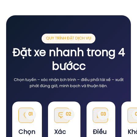
QUY TRÌNH ĐẶT DỊCH VỤ
Đặt xe nhanh trong 4
bướcc
Chọn tuyến – xác nhận lịch trình – điều phối tài xế – xuất
phát đúng giờ, minh bạch và thuận tiện.
01
02
03
Chọn
Xác
Điều
Kh