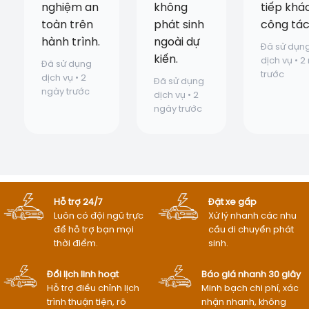
nghiệm an
không
tiếp khá
toàn trên
phát sinh
công tác
hành trình.
ngoài dự
Đã sử dụn
kiến.
dịch vụ • 2
Đã sử dụng
trước
dịch vụ • 2
Đã sử dụng
ngày trước
dịch vụ • 2
ngày trước
Hỗ trợ 24/7
Đặt xe gấp
Luôn có đội ngũ trực
Xử lý nhanh các nhu
để hỗ trợ bạn mọi
cầu di chuyển phát
thời điểm.
sinh.
Đổi lịch linh hoạt
Báo giá nhanh 30 giây
Hỗ trợ điều chỉnh lịch
Minh bạch chi phí, xác
trình thuận tiện, rõ
nhận nhanh, không