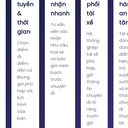
tuyến
nhận
phối
hà
&
nhanh
tài
an
thời
xế
tâ
Tư vấn
gian
viên xác
Hệ
Tài 
nhận
thống
đón
Chọn
nhu cầu,
ghép
đún
điểm
loại xe
tài xế
điể
đi,
và báo
phù
hẹn,
điểm
giá minh
hợp,
trợ
đến và
bạch
gửi
xuy
khung
trước
thông
suố
giờ phù
chuyến
tin
và k
hợp với
đi.
chuyến
thú
lịch
đi rõ
chu
trình
ràng
đi
của
trước
thu
bạn.
giờ
lợi.