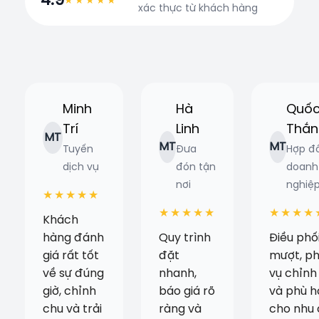
4.9
★★★★★
xác thực từ khách hàng
Minh
Hà
Quố
Trí
Linh
Thắn
MT
MT
MT
Tuyến
Đưa
Hợp đ
dịch vụ
đón tận
doanh
nơi
nghiệ
★★★★★
★★★★★
★★★★
Khách
hàng đánh
Quy trình
Điều phố
giá rất tốt
đặt
mượt, p
về sự đúng
nhanh,
vụ chỉnh
giờ, chỉnh
báo giá rõ
và phù 
chu và trải
ràng và
cho nhu 