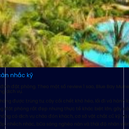
cân nhắc kỹ
ịnh đặt phòng. Theo một số review 1 sao, Blue Bay Muine
ng dịch vụ.
ông được trùng tu; cây cối chết khô héo, lối đi và hành la
g đặt phòng rất đẹp nhưng thực tế khác biệt lớn, gây cả
không có dịch vụ chào đón khách, cơ sở vật chất cũ kỹ v
p, nhếch nhác, bữa sáng nghèo nàn và thái độ nhân viên 