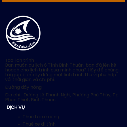
Tạo lịch trình
Bạn muốn du lịch ở Tỉnh Bình Thuận, bạn đã lên kế
hoạch cho lịch trình của mình chưa? Hãy để chúng
tôi giúp bạn xây dựng một lịch trình thú vị phù hợp
với thời gian và chi phí.
Đường dây nóng:
Địa chỉ : Đường Lê Thanh Nghị, Phường Phú Thủy, Tp
Phan Thiết, Bình Thuận
DỊCH VỤ
Thuê tài xế riêng
Thuê xe đi tỉnh