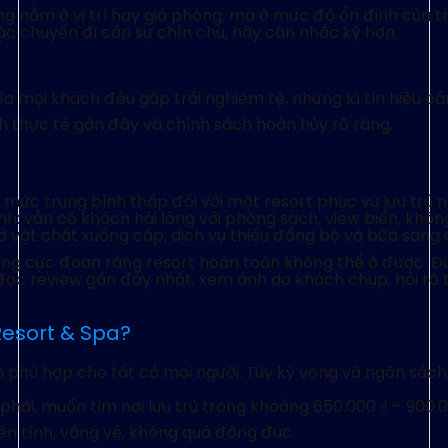
ng nằm ở vị trí hay giá phòng, mà ở mức độ ổn định của 
oặc chuyến đi cần sự chỉn chu, hãy cân nhắc kỹ hơn.
a mọi khách đều gặp trải nghiệm tệ, nhưng là tín hiệu cầ
h thực tế gần đây và chính sách hoàn hủy rõ ràng.
 mức trung bình thấp đối với một resort phục vụ lưu trú 
nh: vẫn có khách hài lòng với phòng sạch, view biển, khôn
ở vật chất xuống cấp, dịch vụ thiếu đồng bộ và bữa sáng
ớng cực đoan rằng resort hoàn toàn không thể ở được. Đú
 đọc review gần đây nhất, xem ảnh do khách chụp, hỏi rõ t
Resort & Spa?
 phù hợp cho tất cả mọi người. Tùy kỳ vọng và ngân sách,
 phải, muốn tìm nơi lưu trú trong khoảng 650.000 ₫ – 900
ên tĩnh, vắng vẻ, không quá đông đúc.