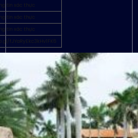
g tin xác thực
g tin xác thực
g tin xác thực
o.gl/fJYaRyEkc3kHv1FK6