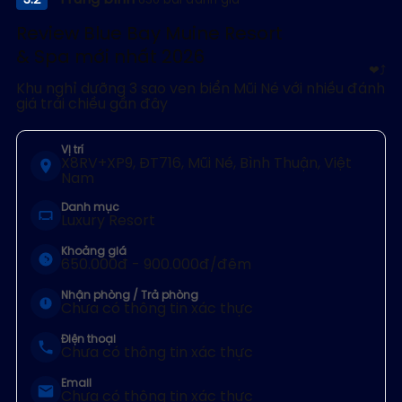
3.2
836 bài đánh giá
15 photos
Review Blue Bay Muine Resort
& Spa mới nhất 2026
❤
⤴︎
Khu nghỉ dưỡng 3 sao ven biển Mũi Né với nhiều đánh
giá trái chiều gần đây
Vị trí
X8RV+XP9, ĐT716, Mũi Né, Bình Thuận, Việt
Nam
Danh mục
Luxury Resort
Khoảng giá
650.000đ - 900.000đ/đêm
Nhận phòng / Trả phòng
Chưa có thông tin xác thực
Điện thoại
Chưa có thông tin xác thực
Email
Chưa có thông tin xác thực