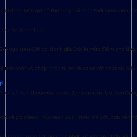
 ₫/đêm. Mức giá có thể thay đổi theo thời điểm, nền tả
 Mũi Né, Bình Thuận.
2/5 dựa trên 836 bài đánh giá. Đây là mức điểm cho thấy 
ế mới nhất và chấp nhận rủi ro về cơ sở vật chất cũ. Nếu
g?
c về số điện thoại của resort. Bạn nên kiểm tra trên Go
o về giờ check-in/check-out. Trước khi đặt, bạn nên hỏi 
ới và bữa sáng tốt, nên cân nhắc kỹ. Một số phản hồi gần