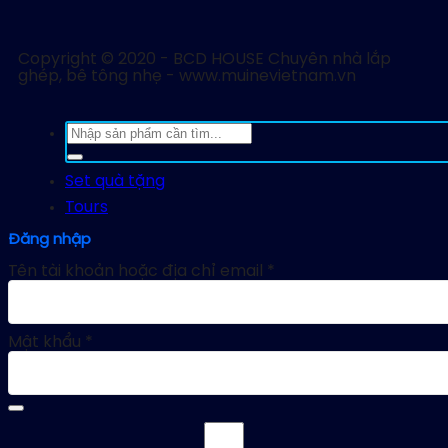
Copyright © 2020 - BCD HOUSE Chuyên nhà lắp
ghép, bê tông nhẹ - www.muinevietnam.vn
Tìm
kiếm:
Set quà tặng
Tours
Đăng nhập
Tên tài khoản hoặc địa chỉ email
*
Mật khẩu
*