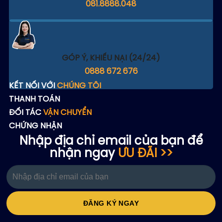
081.8888.048
GÓP Ý, KHIẾU NẠI (24/24)
0888 672 676
KẾT NỐI VỚI
CHÚNG TÔI
THANH TOÁN
ĐỐI TÁC
VẬN CHUYỂN
CHỨNG NHẬN
Nhập địa chỉ email của bạn để
nhận ngay
ƯU ĐÃI >>