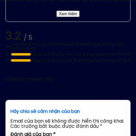
Xem thêm
3.2
/ 5
Có một số đánh giá 5 sao nổi bật từ AKGT, Ngoc Ha Nguyen,
5★
Lest Gustixa%
Chưa có thông tin xác thực trong nguồn tham khảo%
4★
Chưa có thông tin xác thực trong nguồn tham khảo%
3★
Chưa có review nào.
Hãy chia sẻ cảm nhận của bạn
Email của bạn sẽ không được hiển thị công khai.
Các trường bắt buộc được đánh dấu
*
Đánh giá của bạn *