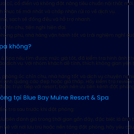
 cũ, cổ điển và không đặt nặng tiêu chuẩn nội thất mới.
 thực tế mới nhất và chấp nhận rủi ro về dịch vụ.
ịnh, sạch sẽ đồng đều và hỗ trợ nhanh.
chỉn chu, tiện nghi hiện đại.
hong phú, nhà hàng vận hành tốt và trải nghiệm nghỉ dư
Spa không?
 & Spa nếu tìm được mức giá tốt, đã kiểm tra hình ảnh t
 dịch vụ. Với nhóm khách dễ tính, thích không gian yên t
.
, phòng ốc chỉn chu, nhà hàng tốt và dịch vụ chuyên nghi
 vì ảnh quảng cáo đẹp hoặc giá thấp. Hãy kiểm tra review 
được trực tiếp với resort, bạn nên ưu tiên kênh đặt phòn
hòng tại Blue Bay Muine Resort & Spa
iểm tra sau trước khi đặt phòng:
u tiên đánh giá trong thời gian gần đây, đặc biệt là ảnh
ên hệ với nơi lưu trú hoặc nền tảng đặt phòng, hãy yêu c