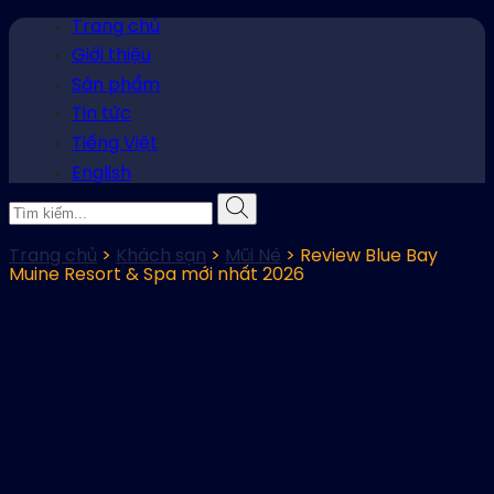
Trang chủ
Giới thiệu
Sản phẩm
Tin tức
Tiếng Việt
English
Trang chủ
>
Khách sạn
>
Mũi Né
> Review Blue Bay
Muine Resort & Spa mới nhất 2026