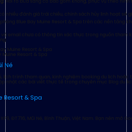
g:
Hỏi rõ bữa sáng có bao gồm không, phục vụ theo hình
có nhiều đánh giá trái chiều, chính sách hủy linh hoạt sẽ 
 phòng Blue Bay Muine Resort & Spa trên các nền tảng kh
i và email chưa có thông tin xác thực trong nguồn tham k
ng.
y Muine Resort & Spa
ũi Né
 lịch trình tham quan, kinh nghiệm booking du lịch hoặc 
ập nhật các bài viết thực tế trong chuyên mục Blog du lị
e Resort & Spa
XP9, ĐT716, Mũi Né, Bình Thuận, Việt Nam. Bạn nên mở Goo