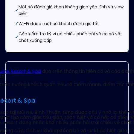
Một số đánh giá khen không gian yên tĩnh và view
biển
Wi-Fi được một số khách đánh giá tốt
Cần kiểm tra kỹ vì có nhiều phản hồi về cơ sở vật
chất xuống cấp
uine Resort & Spa
dựa trên thông tin hiện có và các đánh
ận.
e, theo hướng khách quan: nêu rõ điểm mạnh, điểm trừ, tìn
esort & Spa
ao tại Mũi Né, Bình Thuận, từng được chú ý nhờ lợi thế vị
từng tạo cảm giác thư giãn, tách biệt và có nét cổ điển r
 resort đang nhận khá nhiều phản hồi trái chiều về chất l
t xuống cấp, dịch vụ không đồng bộ và sự khác biệt giữa h