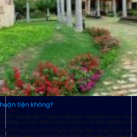
 thuận tiện không?
T716, Mũi Né, Bình Thuận, Việt Nam. Đây là khu vực thuộc
g đãng, có view biển đẹp trong một số trải nghiệm lưu tr
uốn tránh sự ồn ào, thích nghỉ dưỡng theo nhịp chậm và ư
 cấp khoảng cách chính xác từ resort đến các điểm du lịch