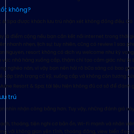
 tốt không?
ort & Spa được khách lưu trú nhận xét không đồng đều. Có
là điểm cộng nếu bạn cần kết nối internet trong thời gia
 nhanh nhẹn, lịch sự; tuy nhiên, cũng có review 1 sao phả
n Nguyen, resort không có dịch vụ welcome như kỳ vọng
u vực nhà hàng xuống cấp, thậm chí tạo cảm giác như bị 
g nghèo nàn, vì vậy bạn nên hỏi rõ bữa sáng có bao gồm
 cập tình trạng cũ kỹ, xuống cấp và không còn tương xứn
uine Resort & Spa; tài liệu hiện không đủ cơ sở để đánh g
ưu trú
 bạn nhìn nhận công bằng hơn. Tuy vậy, những đánh giá nà
ch, thoáng, tiện nghi cơ bản ổn, Wi-Fi mạnh và nhân viên
ợng với không gian yên tĩnh, thoáng đãng, view biển đẹp 