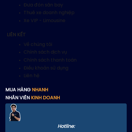
Đưa đón sân bay
Thuê xe doanh nghiệp
Xe VIP - Limousine
LIÊN KẾT
Về chúng tôi
Chính sách dịch vụ
Chính sách thanh toán
Điều khoản sử dụng
Liên hệ
MUA HÀNG
NHANH
NHÂN VIÊN
KINH DOANH
Hotline: