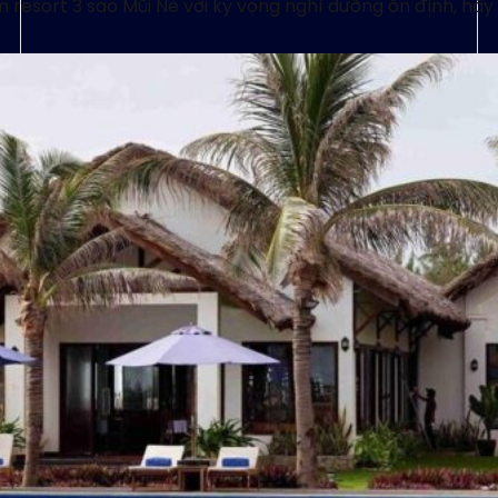
 resort 3 sao Mũi Né với kỳ vọng nghỉ dưỡng ổn định, hã