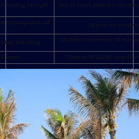
, thoáng, tiện nghi
Một số khách phản ánh nội thất 
thích phong cách xưa
Có phản hồi về cây cố
Cần kiểm tra ảnh thực tế mới nh
n đẹp, thơ mộng.
-Fi mạnh.
Chưa có dữ liệu đủ rộng để k