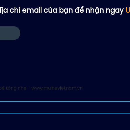
ịa chỉ email của bạn để nhận ngay
Ư
 bê tông nhẹ - www.muinevietnam.vn