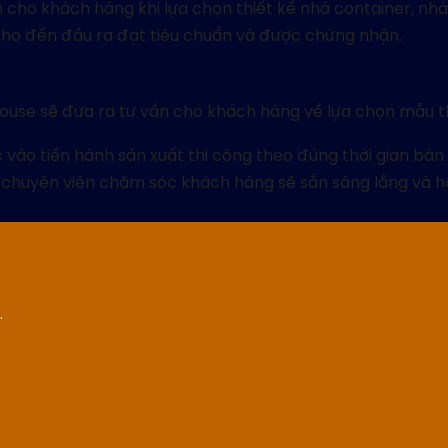
 cho khách hàng khi lựa chọn thiết kế nhà container, nh
cho đến đầu ra đạt tiêu chuẩn và được chứng nhận.
 House sẽ đưa ra tư vấn cho khách hàng về lựa chọn mẫu t
c vào tiến hành sản xuất thi công theo đúng thời gian bàn
tư chuyên viên chăm sóc khách hàng sẽ sẵn sàng lắng và h
.