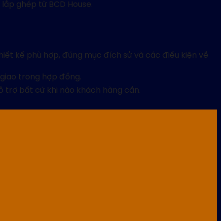
à lắp ghép từ BCD House.
hiết kế phù hợp, đúng mục đích sử và các điều kiện về
 giao trong hợp đồng.
ỗ trợ bất cứ khi nào khách hàng cần.