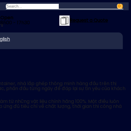
Open
Request a Quote
8h00 - 17h30
glish
ontainer, nhà lắp ghép thông minh hàng đầu trên thị
ực, phấn đấu từng ngày để đáp lại sự tin yêu của khách
àm từ những vật liệu chính hãng 100%. Một điều luôn
ứng đủ tiêu chí về chất lượng, thời gian thi công nhà