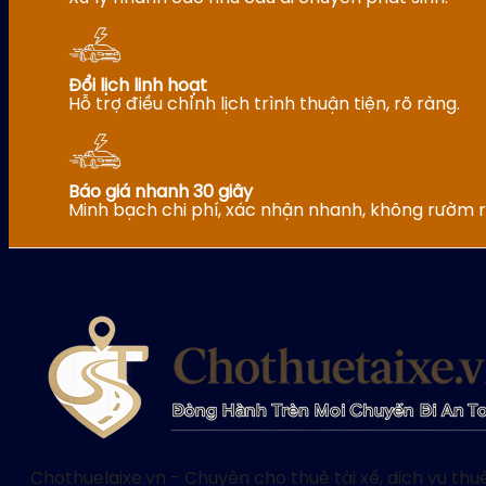
Đổi lịch linh hoạt
Hỗ trợ điều chỉnh lịch trình thuận tiện, rõ ràng.
Báo giá nhanh 30 giây
Minh bạch chi phí, xác nhận nhanh, không rườm r
Chothuelaixe.vn - Chuyên cho thuê tài xế, dịch vụ thuê