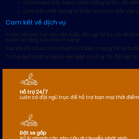
Chính sách bảo hành chính hãng từ 10 – 20 năm
Cam kết chất lượng từ khâu lựa chọn đầu vào 
Cam kết về dịch vụ
Trước khi bắt tay vào sản xuất, đội ngũ kĩ sư của BCD
cơ sở hạ tầng của khách hàng.
Sau khi đã có sự thỏa thuận từ 2 bên, chúng tôi sẽ bướ
Trong quá trình sử dụng nếu gặp sự cố gì thì đội ngũ 
Hỗ trợ 24/7
Luôn có đội ngũ trực để hỗ trợ bạn mọi thời điểm
Đặt xe gấp
Xử lý nhanh các nhu cầu di chuyển phát sinh.