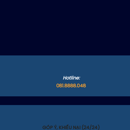
Hotline:
081.8888.048
GÓP Ý, KHIẾU NẠI (24/24)