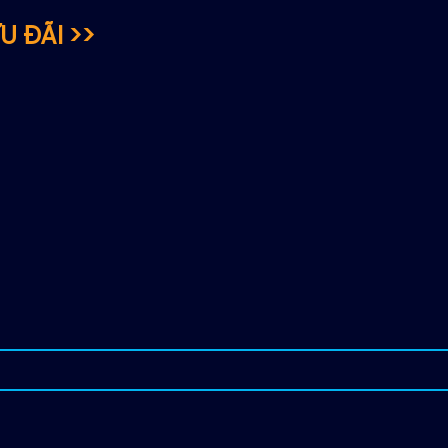
U ĐÃI >>