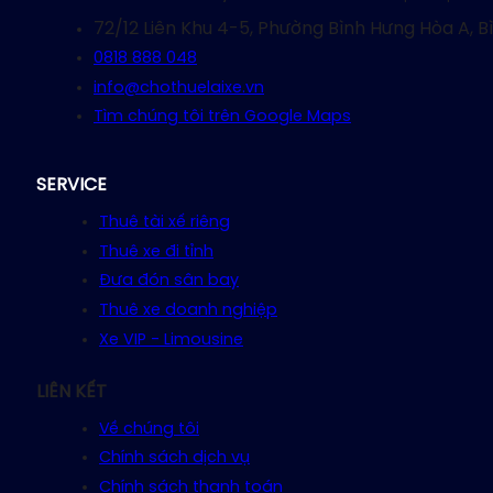
72/12 Liên Khu 4-5, Phường Bình Hưng Hòa A, B
0818 888 048
info@chothuelaixe.vn
Tìm chúng tôi trên Google Maps
SERVICE
Thuê tài xế riêng
Thuê xe đi tỉnh
Đưa đón sân bay
Thuê xe doanh nghiệp
Xe VIP - Limousine
LIÊN KẾT
Về chúng tôi
Chính sách dịch vụ
Chính sách thanh toán