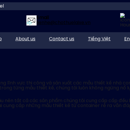
el
Email
lienhe@chothuelaixe.vn
p
About us
Contact us
Tiếng Việt
En
ong lĩnh vực thi công và sản xuất các mẫu thiết kế nhà c
 trong từng mẫu thiết kế, chúng tôi luôn không ngừng nổ l
ầu nên tất cả các sản phẩm chúng tôi cung cấp cấp đều l
i cung cấp những mẫu thiết kế từ container rẻ ra vẫn đáp 