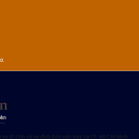
à.
 xe đi tỉnh và xe đưa đón sân bay tại TP. Hồ Chí Minh