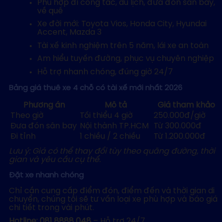
Phù hợp đi công tác, du lịch, đưa đón sân bay,
về quê
Xe đời mới: Toyota Vios, Honda City, Hyundai
Accent, Mazda 3
Tài xế kinh nghiệm trên 5 năm, lái xe an toàn
Am hiểu tuyến đường, phục vụ chuyên nghiệp
Hỗ trợ nhanh chóng, đúng giờ 24/7
Bảng giá thuê xe 4 chỗ có tài xế mới nhất 2026
Phương án
Mô tả
Giá tham khảo
Theo giờ
Tối thiểu 4 giờ
250.000đ/giờ
Đưa đón sân bay
Nội thành TP.HCM
Từ 300.000đ
Đi tỉnh
1 chiều / 2 chiều
Từ 1.200.000đ
Lưu ý: Giá có thể thay đổi tùy theo quãng đường, thời
gian và yêu cầu cụ thể.
Đặt xe nhanh chóng
Chỉ cần cung cấp điểm đón, điểm đến và thời gian di
chuyển, chúng tôi sẽ tư vấn loại xe phù hợp và báo giá
chi tiết trong vài phút.
Hotline: 081 8888 048
– Hỗ trợ 24/7