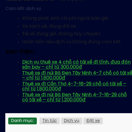
Cam kết dịch vụ
Không phát sinh chi phí ngoài báo giá
Xe sạch sẽ, đúng đời xe
Tài xế đúng giờ, không hủy chuyến
Hoàn tiền nếu dịch vụ không đúng cam kết
Xem thêm:
Dịch vụ thuê xe 4 chỗ có tài xế đi tỉnh, đưa đón
sân bay – chỉ từ 300.000đ
Thuê xe đi núi Bà Đen Tây Ninh 4-7 chỗ có tài x
– chỉ từ 1.600.000đ
Thuê xe đi Cần Thơ 4-7-16-29 chỗ có tài xế –
chỉ từ 1.800.000đ
Thuê xe đi núi Bà Đen Tây Ninh 4-7-16-29 chỗ
có tài xế – chỉ từ 1.200.000đ
Danh mục:
Tin tức
Dịch vụ
Đặt xe