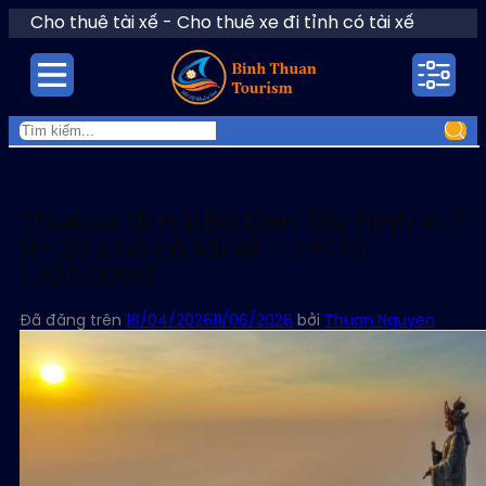
Chuyển
Cho thuê tài xế - Cho thuê xe đi tỉnh có tài xế
đến
nội
dung
Thuê xe đi núi Bà Đen Tây Ninh 4-7-
16-29 chỗ có tài xế – chỉ từ
1.200.000đ
Đã đăng trên
18/04/2026
11/06/2026
bởi
Thuan Nguyen