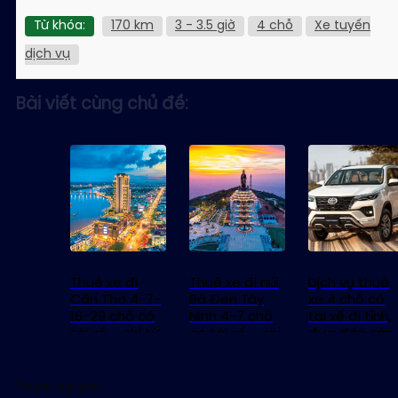
Từ khóa:
170 km
3 - 3.5 giờ
4 chỗ
Xe tuyến
dịch vụ
Bài viết cùng chủ đề:
Thuê xe đi
Thuê xe đi núi
Dịch vụ thuê
Cần Thơ 4-7-
Bà Đen Tây
xe 4 chỗ có
16-29 chỗ có
Ninh 4-7 chỗ
tài xế đi tỉnh,
tài xế – chỉ từ
có tài xế – chỉ
đưa đón sân
1.800.000đ
từ 1.600.000đ
bay – chỉ từ
300.000đ
Thuan Nguyen