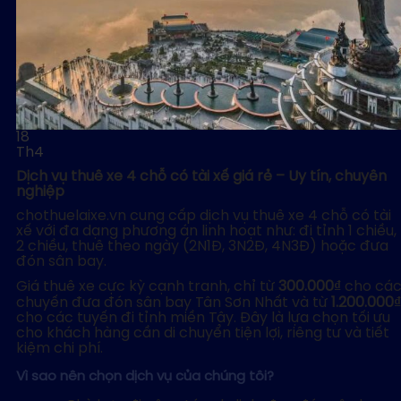
18
Th4
Dịch vụ thuê xe 4 chỗ có tài xế giá rẻ – Uy tín, chuyên
nghiệp
chothuelaixe.vn cung cấp dịch vụ thuê xe 4 chỗ có tài
xế với đa dạng phương án linh hoạt như: đi tỉnh 1 chiều,
2 chiều, thuê theo ngày (2N1Đ, 3N2Đ, 4N3Đ) hoặc đưa
đón sân bay.
Giá thuê xe cực kỳ cạnh tranh, chỉ từ
300.000₫
cho cá
chuyến đưa đón sân bay Tân Sơn Nhất và từ
1.200.000₫
cho các tuyến đi tỉnh miền Tây. Đây là lựa chọn tối ưu
cho khách hàng cần di chuyển tiện lợi, riêng tư và tiết
kiệm chi phí.
Vì sao nên chọn dịch vụ của chúng tôi?