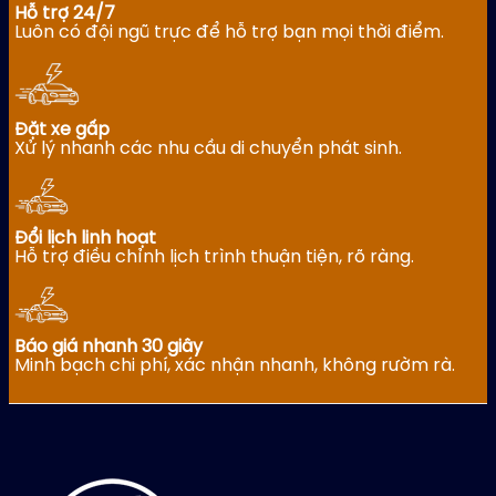
7-
xế
có
Hỗ trợ 24/7
1.80
16-
–
tài
Luôn có đội ngũ trực để hỗ trợ bạn mọi thời điểm.
29
ch
xế
chỗ
từ
đi
có
1.
tỉnh,
tài
đưa
xế
đón
Đặt xe gấp
–
sân
Xử lý nhanh các nhu cầu di chuyển phát sinh.
chỉ
bay
từ
–
1.200.000đ
chỉ
từ
300.000đ
Đổi lịch linh hoạt
Hỗ trợ điều chỉnh lịch trình thuận tiện, rõ ràng.
Báo giá nhanh 30 giây
Minh bạch chi phí, xác nhận nhanh, không rườm rà.