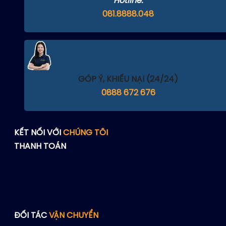
Hotline:
081.8888.048
GÓP Ý, KHIẾU NẠI (24/24)
0888 672 676
KẾT NỐI VỚI
CHÚNG TÔI
THANH TOÁN
ĐỐI TÁC
VẬN CHUYỂN