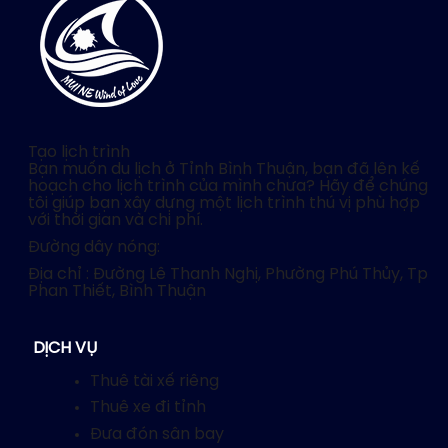
Tạo lịch trình
Bạn muốn du lịch ở Tỉnh Bình Thuận, bạn đã lên kế
hoạch cho lịch trình của mình chưa? Hãy để chúng
tôi giúp bạn xây dựng một lịch trình thú vị phù hợp
với thời gian và chi phí.
Đường dây nóng:
Địa chỉ : Đường Lê Thanh Nghị, Phường Phú Thủy, Tp
Phan Thiết, Bình Thuận
DỊCH VỤ
Thuê tài xế riêng
Thuê xe đi tỉnh
Đưa đón sân bay