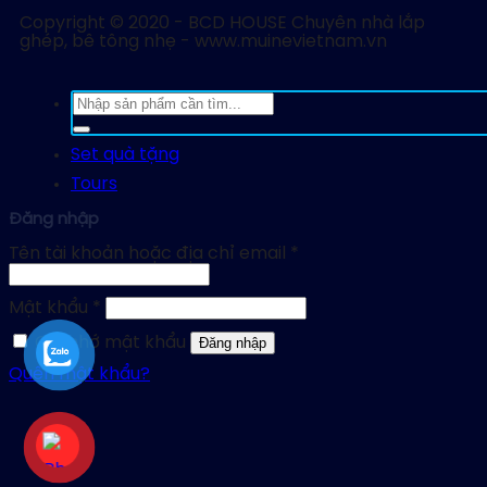
Copyright © 2020 - BCD HOUSE Chuyên nhà lắp
ghép, bê tông nhẹ - www.muinevietnam.vn
Tìm
kiếm:
Set quà tặng
Tours
Đăng nhập
Tên tài khoản hoặc địa chỉ email
*
Mật khẩu
*
Ghi nhớ mật khẩu
Đăng nhập
Quên mật khẩu?