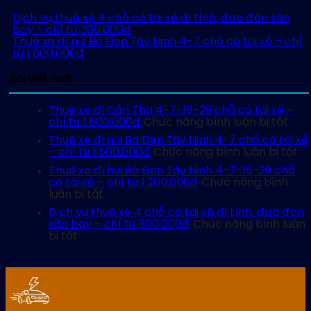
Dịch vụ thuê xe 4 chỗ có tài xế đi tỉnh, đưa đón sân
bay – chỉ từ 300.000đ
Thuê xe đi núi Bà Đen Tây Ninh 4-7 chỗ có tài xế – chỉ
từ 1.600.000đ
Bài viết mới
Thuê xe đi Cần Thơ 4-7-16-29 chỗ có tài xế –
ở
chỉ từ 1.800.000đ
Chức năng bình luận bị tắt
Thu
Thuê xe đi núi Bà Đen Tây Ninh 4-7 chỗ có tài xế
xe
ở
– chỉ từ 1.600.000đ
Chức năng bình luận bị tắt
đi
Th
Cần
Thuê xe đi núi Bà Đen Tây Ninh 4-7-16-29 chỗ
xe
Thơ
có tài xế – chỉ từ 1.200.000đ
Chức năng bình
đi
4-
ở
luận bị tắt
nú
7-
Thuê
Bà
Dịch vụ thuê xe 4 chỗ có tài xế đi tỉnh, đưa đón
16-
xe
Đ
sân bay – chỉ từ 300.000đ
Chức năng bình luận
29
đi
Tâ
ở
bị tắt
chỗ
núi
Ni
Dịch
có
Bà
4-
vụ
tài
Đen
7
thuê
xế
Tây
ch
xe
–
Ninh
có
4
chỉ
4-
tài
chỗ
từ