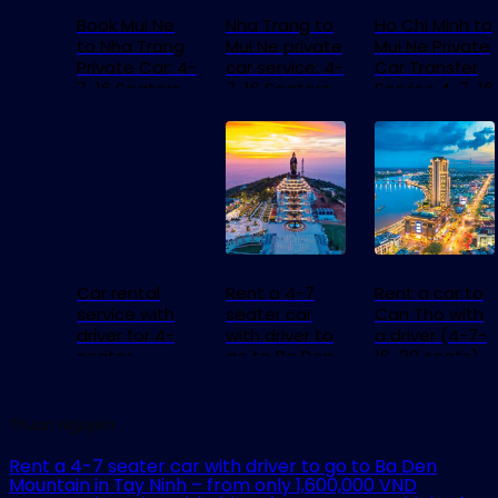
Book Mui Ne
Nha Trang to
Ho Chi Minh to
to Nha Trang
Mui Ne private
Mui Ne Private
Private Car: 4-
car service: 4-
Car Transfer
7-16 Seaters,
7-16 Seaters,
Service 4-7-16
Price from 60$
From 60$
Seaters
Car rental
Rent a 4-7
Rent a car to
service with
seater car
Can Tho with
driver for 4-
with driver to
a driver (4-7-
seater
go to Ba Den
16-29 seats) –
vehicles for
Mountain in
from only
intercity travel
Tay Ninh –
1,800,000 VND
and airport
from only
Thuan Nguyen
transfers –
1,600,000 VND
from only
Rent a 4-7 seater car with driver to go to Ba Den
300,000 VND.
Mountain in Tay Ninh – from only 1,600,000 VND