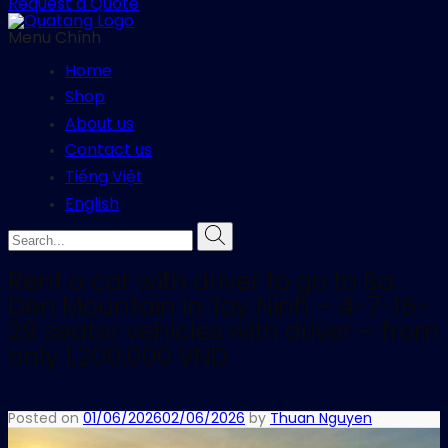
Request a Quote
Menu Chính
Home
Shop
About us
Contact us
Tiếng Việt
English
Rent a car with driver to go to Ba
Den Mountain in Tay Ninh – 4-7-16-
29 seater vehicles with driver – from
only 1,200,000 VND
Posted on
01/06/2026
02/06/2026
by
Thuan Nguyen