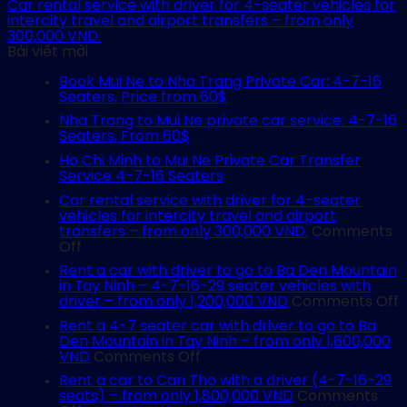
Car rental service with driver for 4-seater vehicles for
intercity travel and airport transfers – from only
300,000 VND.
Bài viết mới
Book Mui Ne to Nha Trang Private Car: 4-7-16
Seaters, Price from 60$
Nha Trang to Mui Ne private car service: 4-7-16
Seaters, From 60$
Ho Chi Minh to Mui Ne Private Car Transfer
Service 4-7-16 Seaters
Car rental service with driver for 4-seater
vehicles for intercity travel and airport
transfers – from only 300,000 VND.
Comments
on
Off
Car
Rent a car with driver to go to Ba Den Mountain
rental
in Tay Ninh – 4-7-16-29 seater vehicles with
service
o
driver – from only 1,200,000 VND
Comments Off
with
R
driver
Rent a 4-7 seater car with driver to go to Ba
a
for
Den Mountain in Tay Ninh – from only 1,600,000
c
4-
on
VND
Comments Off
w
seater
Rent
d
Rent a car to Can Tho with a driver (4-7-16-29
vehicles
a
t
seats) – from only 1,800,000 VND
Comments
for
4-