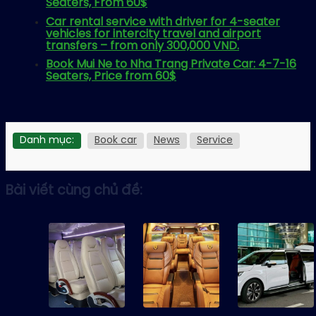
Seaters, From 60$
Car rental service with driver for 4-seater
vehicles for intercity travel and airport
transfers – from only 300,000 VND.
Book Mui Ne to Nha Trang Private Car: 4-7-16
Seaters, Price from 60$
Danh mục:
Book car
News
Service
Bài viết cùng chủ đề: