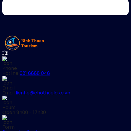
Hotline
081 8888 048
Email
lienhe@chothuelaixe.vn
Open
8h00 - 17h30