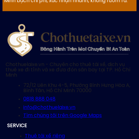
Minh bạch chi phí, xác nhận nhanh, không rườm rà.
Chothuelaixe.vn - Chuyên cho thuê tài xế, dịch vụ
thuê xe đi tỉnh và xe đưa đón sân bay tại TP. Hồ Chí
Minh
72/12 Liên Khu 4-5, Phường Bình Hưng Hòa A,
Bình Tân, Hồ Chí Minh 70000
0818 888 048
info@chothuelaixe.vn
Tìm chúng tôi trên Google Maps
SERVICE
Thuê tài xế riêng