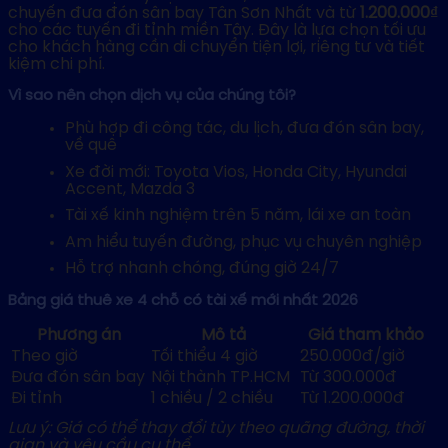
chuyến đưa đón sân bay Tân Sơn Nhất và từ
1.200.000₫
cho các tuyến đi tỉnh miền Tây. Đây là lựa chọn tối ưu
cho khách hàng cần di chuyển tiện lợi, riêng tư và tiết
kiệm chi phí.
Vì sao nên chọn dịch vụ của chúng tôi?
Phù hợp đi công tác, du lịch, đưa đón sân bay,
về quê
Xe đời mới: Toyota Vios, Honda City, Hyundai
Accent, Mazda 3
Tài xế kinh nghiệm trên 5 năm, lái xe an toàn
Am hiểu tuyến đường, phục vụ chuyên nghiệp
Hỗ trợ nhanh chóng, đúng giờ 24/7
Bảng giá thuê xe 4 chỗ có tài xế mới nhất 2026
Phương án
Mô tả
Giá tham khảo
Theo giờ
Tối thiểu 4 giờ
250.000đ/giờ
Đưa đón sân bay
Nội thành TP.HCM
Từ 300.000đ
Đi tỉnh
1 chiều / 2 chiều
Từ 1.200.000đ
Lưu ý: Giá có thể thay đổi tùy theo quãng đường, thời
gian và yêu cầu cụ thể.