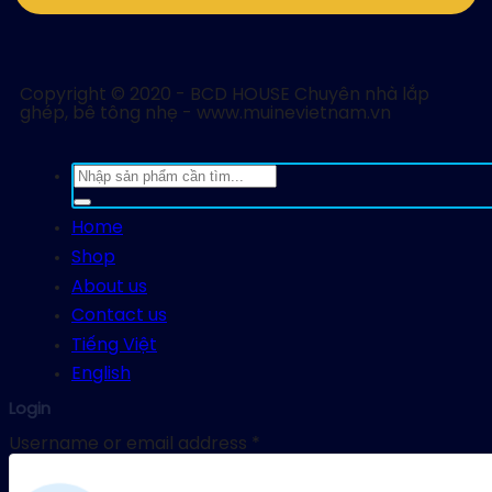
Copyright © 2020 - BCD HOUSE Chuyên nhà lắp
ghép, bê tông nhẹ - www.muinevietnam.vn
Search
for:
Home
Shop
About us
Contact us
Tiếng Việt
English
Login
Username or email address
*