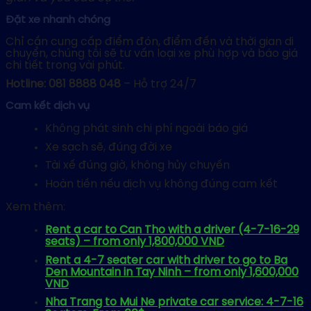
Đặt xe nhanh chóng
Chỉ cần cung cấp điểm đón, điểm đến và thời gian di
chuyển, chúng tôi sẽ tư vấn loại xe phù hợp và báo giá
chi tiết trong vài phút.
Hotline: 081 8888 048
– Hỗ trợ 24/7
Cam kết dịch vụ
Không phát sinh chi phí ngoài báo giá
Xe sạch sẽ, đúng đời xe
Tài xế đúng giờ, không hủy chuyến
Hoàn tiền nếu dịch vụ không đúng cam kết
Xem thêm:
Rent a car to Can Tho with a driver (4-7-16-29
seats) – from only 1,800,000 VND
Rent a 4-7 seater car with driver to go to Ba
Den Mountain in Tay Ninh – from only 1,600,000
VND
Nha Trang to Mui Ne private car service: 4-7-16