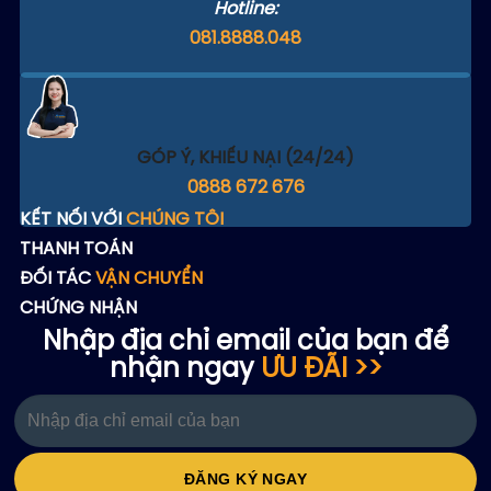
Hotline:
081.8888.048
GÓP Ý, KHIẾU NẠI (24/24)
0888 672 676
KẾT NỐI VỚI
CHÚNG TÔI
THANH TOÁN
ĐỐI TÁC
VẬN CHUYỂN
CHỨNG NHẬN
Nhập địa chỉ email của bạn để
nhận ngay
ƯU ĐÃI >>