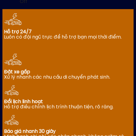
g
on
Off
intercity
7
t
Rent
travel
seater
B
a
and
car
car
airport
with
M
to
transfers
driver
i
Can
–
to
T
Hỗ trợ 24/7
Tho
from
go
N
Luôn có đội ngũ trực để hỗ trợ bạn mọi thời điểm.
with
only
to
–
a
300,000
Ba
4
driver
VND.
Den
7
(4-
Mountain
1
7-
in
2
16-
Tay
s
29
Ninh
Đặt xe gấp
v
seats)
–
Xử lý nhanh các nhu cầu di chuyển phát sinh.
w
–
from
d
from
only
–
only
1,600,000
f
1,800,000
VND
o
VND
Đổi lịch linh hoạt
1
Hỗ trợ điều chỉnh lịch trình thuận tiện, rõ ràng.
Báo giá nhanh 30 giây