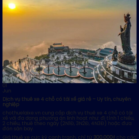
01
Jun
Dịch vụ thuê xe 4 chỗ có tài xế giá rẻ – Uy tín, chuyên
nghiệp
chothuelaixe.vn cung cấp dịch vụ thuê xe 4 chỗ có tài
xế với đa dạng phương án linh hoạt như: đi tỉnh 1 chiều,
2 chiều, thuê theo ngày (2N1Đ, 3N2Đ, 4N3Đ) hoặc đưa
đón sân bay.
Giá thuê xe cực kỳ cạnh tranh, chỉ từ
300.000₫
cho các